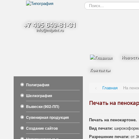
Искать...
+7 495 649-81-31
info@mlprint.ru
Новост
Контакты
Полиграфия
Главная
На пено
Шелкография
Печать на пенока
Вывески (902-ПП)
Сувенирная продукция
Печать на пенокартоне.
Вид печати:
широкоформа
Создание сайтов
Разрешение печати:
от 3