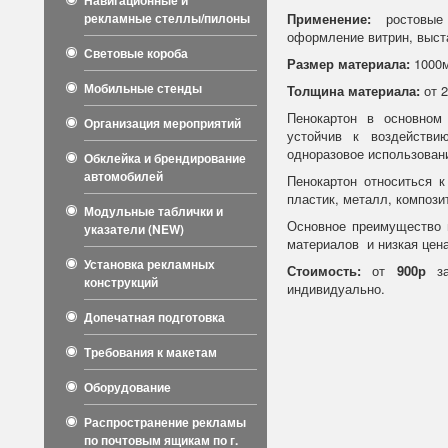
Навигационные и
рекламные стеллы/пилоны
Применение:
ростовые 
оформление витрин, выст
Световые короба
Размер материала:
1000м
Мобильные стенды
Толщина материала:
от 2
Пенокартон в основном 
Организация мероприятий
устойчив к воздействи
одноразовое использован
Обклейка и брендирование
автомобилей
Пенокартон относиться к
пластик, металл, компози
Модульные таблички и
Основное преимущество п
указатели (NEW)
материалов и низкая цена
Установка рекламных
Стоимость:
от
900р
за
конструкций
индивидуально.
Допечатная подготовка
Требования к макетам
Оборудование
Распространение рекламы
по почтовым ящикам по г.