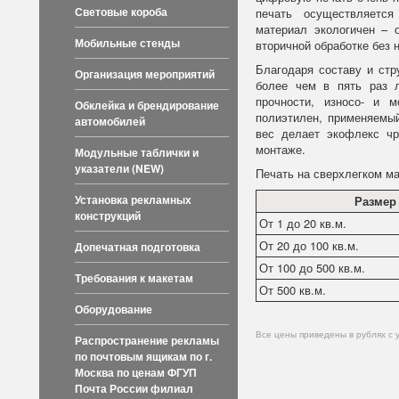
Световые короба
печать осуществляетс
материал экологичен – 
Мобильные стенды
вторичной обработке без
Благодаря составу и стр
Организация мероприятий
более чем в пять раз л
прочности, износо- и м
Обклейка и брендирование
полиэтилен, применяемый
автомобилей
вес делает экофлекс чр
монтаже.
Модульные таблички и
указатели (NEW)
Печать на сверхлегком ма
Установка рекламных
Размер
конструкций
От 1 до 20 кв.м.
От 20 до 100 кв.м.
Допечатная подготовка
От 100 до 500 кв.м.
Требования к макетам
От 500 кв.м.
Оборудование
Все цены приведены в рублях с 
Распространение рекламы
по почтовым ящикам по г.
Москва по ценам ФГУП
Почта России филиал