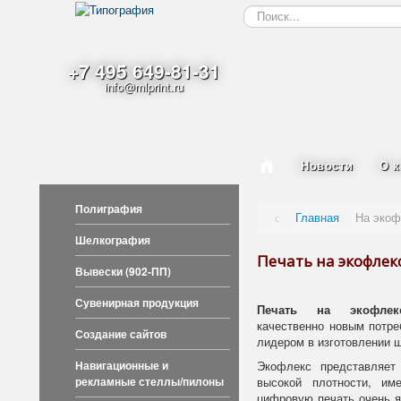
Искать...
+7 495 649-81-31
info@mlprint.ru
Новости
О 
Полиграфия
Главная
На экоф
Шелкография
Печать на экофлек
Вывески (902-ПП)
Сувенирная продукция
Печать на экофлек
качественно новым потре
Создание сайтов
лидером в изготовлении 
Навигационные и
Экофлекс представляет
рекламные стеллы/пилоны
высокой плотности, им
цифровую печать очень я