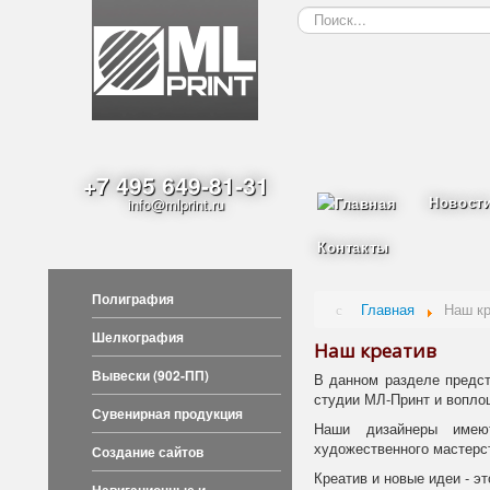
Искать...
+7 495 649-81-31
Новост
info@mlprint.ru
Контакты
Полиграфия
Главная
Наш кр
Шелкография
Наш креатив
Вывески (902-ПП)
В данном разделе предс
студии МЛ-Принт и вопло
Сувенирная продукция
Наши дизайнеры имею
художественного мастерс
Создание сайтов
Креатив и новые идеи - э