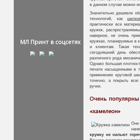
в данном случае можно ис
Значительно дешевле об
технологий, как
шелко
практически все матери
кружек, распространяемы
наверное, не очень при
кружках, планируемых в 
МЛ Принт в соцсетях
и клиентам. Такая те
сегодняшний день обесп
различного рода механич
Однако большая плотность
печати насыщенными в т
применению круговой ше
точечно, а покрыть всю
ручки.
Очень популярны 
«хамелеон»
Они
нане
кружку не нальют горя
Вашего логотипа произве