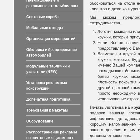
Навигационные и
обосноваться на столе н
рекламные стеллы/пилоны
клиентов и даже конкурен
Световые короба
Мы можем предлож
сотрудничества.
Мобильные стенды
Логотип компании или
кружки, которые прис
Организация мероприятий
Если Вы не нашли 
предоставленную Ва
Обклейка и брендирование
Возможен и другой в
автомобилей
кружки, которые, бу
именно Вашей компани
Модульные таблички и
накладывают большие
указатели (NEW)
белых кружках мож
плотность покрытия 
Установка рекламных
другой цветовой гам
конструкций
просто необходимо в
использование строго
Допечатная подготовка
Печать логотипа на кру
Требования к макетам
подарок вашему потен
информацию до адреса
Оборудование
хорошим напоминанием 
вашего доверия к ним 
Распространение рекламы
деловых отношениях.
по почтовым ящикам по г.