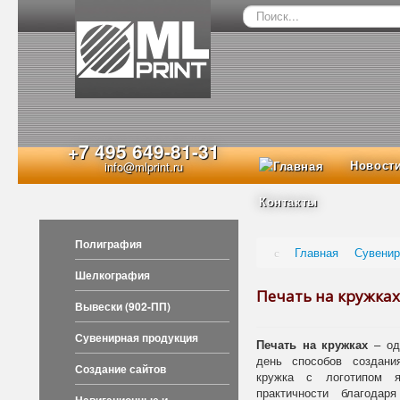
Искать...
+7 495 649-81-31
Новост
info@mlprint.ru
Контакты
Полиграфия
Главная
Сувени
Шелкография
Печать на кружка
Вывески (902-ПП)
Сувенирная продукция
Печать на кружках
– од
день способов создани
Создание сайтов
кружка с логотипом я
практичности благода