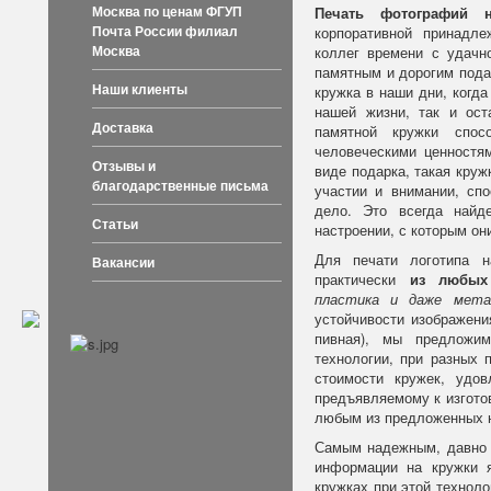
Москва по ценам ФГУП
Печать фотографий
Почта России филиал
корпоративной принадл
Москва
коллег времени с удачн
памятным и дорогим пода
Наши клиенты
кружка в наши дни, когд
нашей жизни, так и ос
Доставка
памятной кружки спос
человеческими ценностя
Отзывы и
виде подарка, такая круж
благодарственные письма
участии и внимании, сп
дело. Это всегда най
Статьи
настроении, с которым он
Для печати логотипа 
Вакансии
практически
из любых 
пластика и даже мета
устойчивости изображени
пивная), мы предложи
технологии, при разных п
стоимости кружек, удо
предъявляемому к изгото
любым из предложенных н
Самым надежным, давно 
информации на кружки 
кружках при этой технол